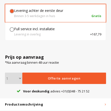
Levering achter de eerste deur
Bloedbank koelkasten
Kaas stremsel vriezers
Benodigdheden
Droogkasten
Binnen 3-5 werkdagen in huis
Gratis
Full service incl. installatie
Koelkast accessoires
Onderdelen en accessoires
Afzuigapparatuur
Warmtekasten
Levering in overleg
+167,79
Transport koel- en vriesboxen
Stellingen
Prijs op aanvraag
*Na aanvraag binnen 48 uur reactie
Hypothermiekasten
Offerte aanvragen
Moedermelk koelkasten
Voor deskundig
advies +31(0)348 - 75 21 52
Chromatografiekoelkasten
Productomschrijving