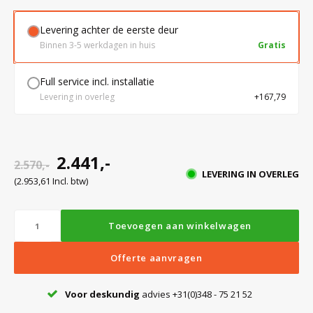
Levering achter de eerste deur
Bloedbank koelkasten
Kaas stremsel vriezers
Benodigdheden
Droogkasten
Binnen 3-5 werkdagen in huis
Gratis
Full service incl. installatie
Koelkast accessoires
Onderdelen en accessoires
Afzuigapparatuur
Warmtekasten
Levering in overleg
+167,79
Transport koel- en vriesboxen
Stellingen
2.441,-
2.570,-
LEVERING IN OVERLEG
Hypothermiekasten
(2.953,61 Incl. btw)
Moedermelk koelkasten
Toevoegen aan winkelwagen
Offerte aanvragen
Chromatografiekoelkasten
Voor deskundig
advies +31(0)348 - 75 21 52