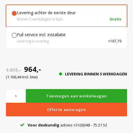
Levering achter de eerste deur
Bloedbank koelkasten
Kaas stremsel vriezers
Benodigdheden
Droogkasten
Binnen 5 werkdagen in huis
Gratis
Full service incl. installatie
Koelkast accessoires
Onderdelen en accessoires
Afzuigapparatuur
Warmtekasten
Levering in overleg
+167,79
Transport koel- en vriesboxen
Stellingen
964,-
1.015,-
LEVERING BINNEN 5 WERKDAGEN
Hypothermiekasten
(1.166,44 Incl. btw)
Moedermelk koelkasten
Toevoegen aan winkelwagen
Offerte aanvragen
Chromatografiekoelkasten
Voor deskundig
advies +31(0)348 - 75 21 52