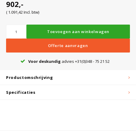
902,-
( 1.091,42 Incl. btw)
Bloedbank koelkasten
Kaas stremsel vriezers
Benodigdheden
Droogkasten
Toevoegen aan winkelwagen
Koelkast accessoires
Onderdelen en accessoires
Afzuigapparatuur
Warmtekasten
Offerte aanvragen
Transport koel- en vriesboxen
Stellingen
Voor deskundig
advies +31(0)348 - 75 21 52
Productomschrijving
Hypothermiekasten
Specificaties
Moedermelk koelkasten
Chromatografiekoelkasten