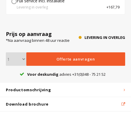
Full service incl. installatie
Levering in overleg
+167,79
Bloedbank koelkasten
Kaas stremsel vriezers
Benodigdheden
Droogkasten
Prijs op aanvraag
Koelkast accessoires
Onderdelen en accessoires
Afzuigapparatuur
Warmtekasten
LEVERING IN OVERLEG
*Na aanvraag binnen 48 uur reactie
Transport koel- en vriesboxen
Stellingen
Offerte aanvragen
Voor deskundig
advies +31(0)348 - 75 21 52
Hypothermiekasten
Productomschrijving
Moedermelk koelkasten
Download brochure
Chromatografiekoelkasten