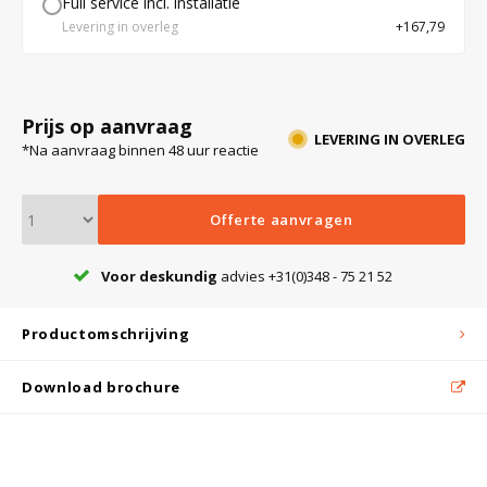
Full service incl. installatie
Levering in overleg
+167,79
Bloedbank koelkasten
Kaas stremsel vriezers
Benodigdheden
Droogkasten
Prijs op aanvraag
Koelkast accessoires
Onderdelen en accessoires
Afzuigapparatuur
Warmtekasten
LEVERING IN OVERLEG
*Na aanvraag binnen 48 uur reactie
Transport koel- en vriesboxen
Stellingen
Offerte aanvragen
Voor deskundig
advies +31(0)348 - 75 21 52
Hypothermiekasten
Productomschrijving
Moedermelk koelkasten
Download brochure
Chromatografiekoelkasten