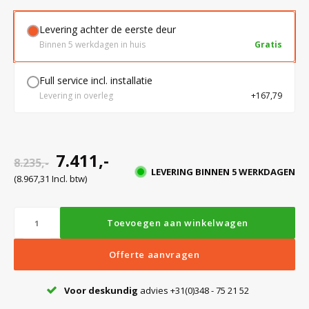
Levering achter de eerste deur
Bloedbank koelkasten
Kaas stremsel vriezers
Benodigdheden
Droogkasten
Binnen 5 werkdagen in huis
Gratis
Full service incl. installatie
Koelkast accessoires
Onderdelen en accessoires
Afzuigapparatuur
Warmtekasten
Levering in overleg
+167,79
Transport koel- en vriesboxen
Stellingen
7.411,-
8.235,-
LEVERING BINNEN 5 WERKDAGEN
Hypothermiekasten
(8.967,31 Incl. btw)
Moedermelk koelkasten
Toevoegen aan winkelwagen
Offerte aanvragen
Chromatografiekoelkasten
Voor deskundig
advies +31(0)348 - 75 21 52