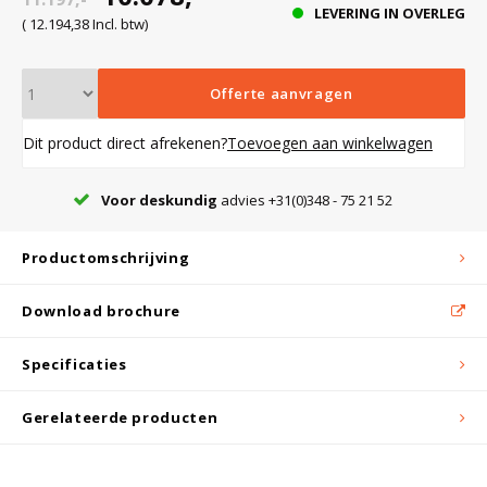
LEVERING IN OVERLEG
( 12.194,38 Incl. btw)
Bloedbank koelkasten
Kaas stremsel vriezers
Benodigdheden
Droogkasten
Offerte aanvragen
Koelkast accessoires
Onderdelen en accessoires
Afzuigapparatuur
Warmtekasten
Dit product direct afrekenen?
Toevoegen aan winkelwagen
Voor deskundig
advies +31(0)348 - 75 21 52
Transport koel- en vriesboxen
Stellingen
Productomschrijving
Hypothermiekasten
Download brochure
Moedermelk koelkasten
Specificaties
Gerelateerde producten
Chromatografiekoelkasten