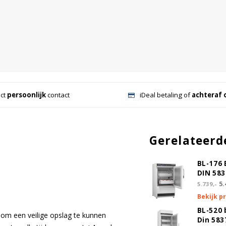
ect
persoonlijk
contact
iDeal betaling of
achteraf 
Gerelateerd
BL-176 
DIN 58
5.
5.739,-
Bekijk p
BL-520 
om een veilige opslag te kunnen
Din 583