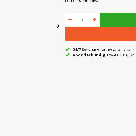
( 6.131,07 Incl. btw)
24/7 Service
voor uw apparatuur
Voor deskundig
advies +31(0)348