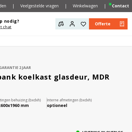
den
|
Veelgestelde vragen
|
Winkelwagen
|
Contact
p nodig?
Offerte
rt chat
GARANTIE 2 JAAR
ank koelkast glasdeur, MDR
ingen behuizing (bxdxh)
Interne afmetingen (bxdxh)
x600x1960 mm
optioneel