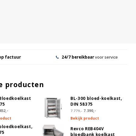
op factuur
24/7 bereikbaar
voor service
e producten
Bloedkoelkast
BL-300 bloed-koelkast,
375
DIN 58375
452,-
7.390,-
7.779,-
roduct
Bekijk product
bloedkoelkast,
Revco REB404V
75
bloedbank koelkast