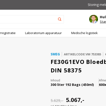
Storing mel
Hul
Sta
registratie
Laboratorium apparatuur
Medische logistiek
SMEG
ARTIKELCODE:VM 753385
FE30G1EVO Bloedb
DIN 58375
Inhoud
Afmet
300 liter 192 Bags (450ml)
600
5.067,-
5.629,-