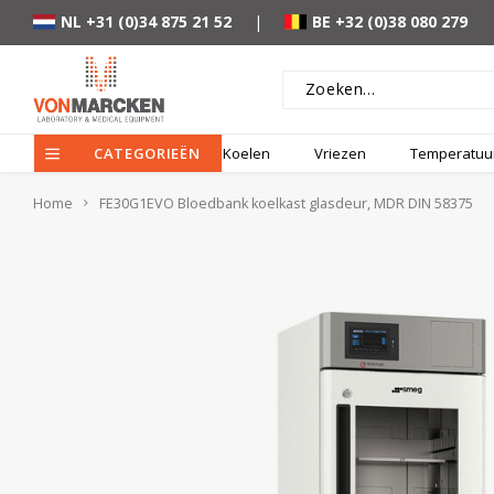
NL +31 (0)34 875 21 52
|
BE +32 (0)38 080 279
CATEGORIEËN
Koelen
Vriezen
Temperatuur
Home
FE30G1EVO Bloedbank koelkast glasdeur, MDR DIN 58375