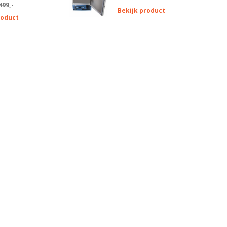
499,-
Bekijk product
roduct