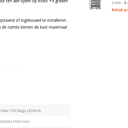
ur ten alle tijden op exact +4 graden
9.
9.999,-
Bekijk p
ijstaand of ingebouwd te installeren.
 de ruimte binnen de kast maximaal
aanraakscherm
ichtbaar is op het display
tot 48 uur zonder stroomaansluiting
 moederbord)
 liter 192 Bags (450ml)
0x600x1960 mm