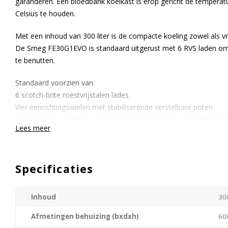
garanderen. Een bloedbank koelkast is erop gericht de temperatu
Celsius te houden.
Met een inhoud van 300 liter is de compacte koeling zowel als vr
De Smeg FE30G1EVO is standaard uitgerust met 6 RVS laden om
te benutten.
Standaard voorzien van:
6 scotch-brite roestvrijstalen lades
Vier eenrichtingswielen met stabiliserende verstelbare poten
7 “True Color” grafisch scherm met hoge resolutie en volledig 
Lees meer
Zelfsluitende dubbel geïsoleerde glasdeur
Realtime temperatuurgrafiek die kan worden aangepast en altijd z
Slot met sleutel
Specificaties
Back-up batterij voor temperatuurweergave en alarmverwerving 
Netsnoer met Schüko stekker
Beveiligingszekeringen (op voedingsschakelaar en elektronisch
Inhoud
300
RFI-filter
Afmetingen behuizing (bxdxh)
60
Wachtwoordbeveiligde aan/uit-schakelaar en instellingen