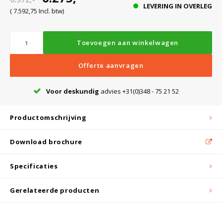
LEVERING IN OVERLEG
( 7.592,75 Incl. btw)
Bloedbank koelkasten
Kaas stremsel vriezers
Benodigdheden
Droogkasten
Toevoegen aan winkelwagen
Koelkast accessoires
Onderdelen en accessoires
Afzuigapparatuur
Warmtekasten
Offerte aanvragen
Voor deskundig
advies +31(0)348 - 75 21 52
Transport koel- en vriesboxen
Stellingen
Productomschrijving
Hypothermiekasten
Download brochure
Moedermelk koelkasten
Specificaties
Gerelateerde producten
Chromatografiekoelkasten