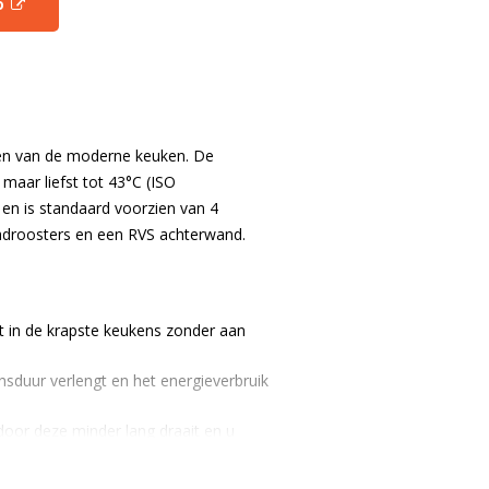
o
sen van de moderne keuken. De
aar liefst tot 43°C (ISO
r en is standaard voorzien van 4
raadroosters en een RVS achterwand.
 in de krapste keukens zonder aan
nsduur verlengt en het energieverbruik
door deze minder lang draait en u
deuren en afdekkingen. Samen met