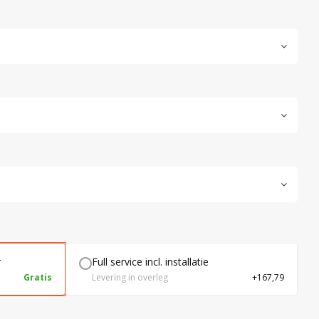
r
Full service incl. installatie
Gratis
Levering in overleg
+167,79