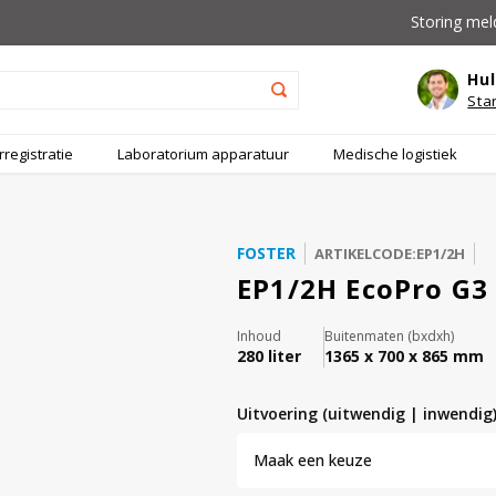
Storing mel
Hul
Sta
registratie
Laboratorium apparatuur
Medische logistiek
FOSTER
ARTIKELCODE:EP1/2H
EP1/2H EcoPro G3
Inhoud
Buitenmaten (bxdxh)
280 liter
1365 x 700 x 865 mm
uitvoering (uitwendig | inwendig
Maak een keuze