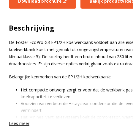
Download brochure
Bekijk productvide
Beschrijving
De Foster EcoPro G3 EP1/2H koelwerkbank voldoet aan alle ei
koelwerkbank koelt met gemak tot omgevingstemperaturen van m
klimaatklasse 5). De koeling heeft een bruto inhoud van 280 lite
draadroosters. Er zijn diverse opties verkrijgbaar zoals extra d
Belangrijke kenmerken van de EP1/2H koelwerkbank:
Het compacte ontwerp zorgt er voor dat de werkbank past
koelcapaciteit te verliezen.
Voorzien van verbeterde +stayclear-condensor die de leve
vermindert.
Het 'Airlines' ventilatiesysteem koelt de compressor, waar
Lees meer
energie bespaart.
Hoogwaardig RVS304 wordt standaard gebruikt voor alle 