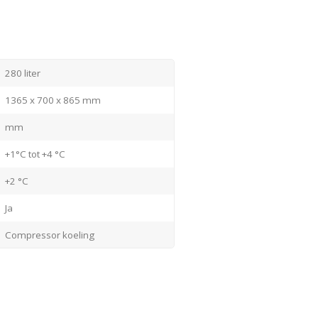
 goed afgewerkt en makkelijk schoon
oor dat voedsel langer vers blijft.
fst 43°C.
280 liter
ur.
1365 x 700 x 865 mm
mm
+1°C tot +4 °C
+2 °C
Ja
Compressor koeling
Roestvrijstaal / rvs
 een werkblad dan is dat uiteraard
Aluminium
Roestvrijstaal