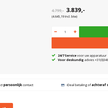
3.839,-
4.799,-
(4.645,19 Incl. btw)
24/7 Service
voor uw apparatuur
Voor deskundig
advies +31(0)348
ect
persoonlijk
contact
iDeal betaling of
achteraf 