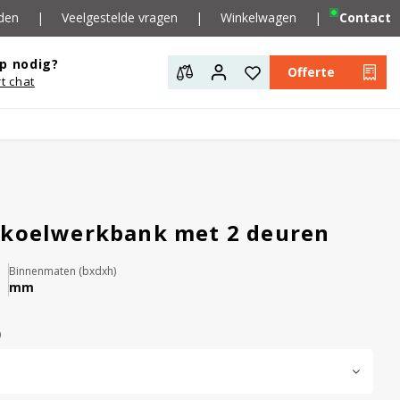
den
|
Veelgestelde vragen
|
Winkelwagen
|
Contact
p nodig?
Offerte
rt chat
 koelwerkbank met 2 deuren
Binnenmaten (bxdxh)
mm
)