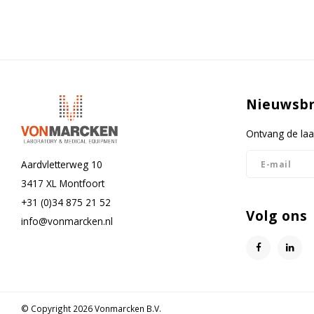
Type deur
Deurscharniering
Type besturing
Nieuwsbr
Waarschuwingssignaal bij storing
Open deur alarm
Ontvang de laa
Alarm bij stroomuitval
Aardvletterweg 10
3417 XL Montfoort
Invries beveiliging
+31 (0)34 875 21 52
Ontdooisysteem
Volg ons
info@vonmarcken.nl
Ontdooisysteem instelbaar
Potentiaalvrij alarm contact
Alarm Batterij Back-Up
© Copyright 2026 Vonmarcken B.V.