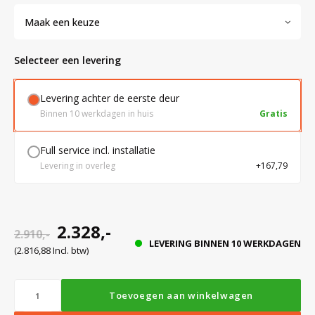
Maak een keuze
Bloedbank koelkasten
Kaas stremsel vriezers
Benodigdheden
Droogkasten
Selecteer een levering
Koelkast accessoires
Onderdelen en accessoires
Afzuigapparatuur
Warmtekasten
Levering achter de eerste deur
Binnen 10 werkdagen in huis
Gratis
Transport koel- en vriesboxen
Stellingen
Full service incl. installatie
Levering in overleg
+167,79
Hypothermiekasten
Moedermelk koelkasten
2.328,-
2.910,-
LEVERING BINNEN 10 WERKDAGEN
(2.816,88 Incl. btw)
Chromatografiekoelkasten
Toevoegen aan winkelwagen