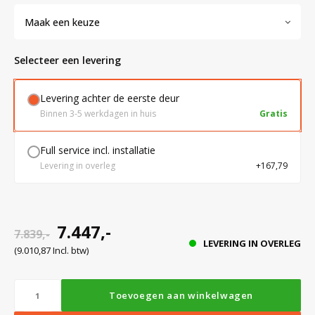
Maak een keuze
Bloedbank koelkasten
Kaas stremsel vriezers
Benodigdheden
Droogkasten
Selecteer een levering
Koelkast accessoires
Onderdelen en accessoires
Afzuigapparatuur
Warmtekasten
Levering achter de eerste deur
Binnen 3-5 werkdagen in huis
Gratis
Transport koel- en vriesboxen
Stellingen
Full service incl. installatie
Levering in overleg
+167,79
Hypothermiekasten
Moedermelk koelkasten
7.447,-
7.839,-
LEVERING IN OVERLEG
(9.010,87 Incl. btw)
Chromatografiekoelkasten
Toevoegen aan winkelwagen