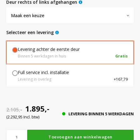
deur rechts of links afgehangen
Maak een keuze
Bloedbank koelkasten
Kaas stremsel vriezers
Benodigdheden
Droogkasten
Selecteer een levering
Koelkast accessoires
Onderdelen en accessoires
Afzuigapparatuur
Warmtekasten
Levering achter de eerste deur
Binnen 5 werkdagen in huis
Gratis
Transport koel- en vriesboxen
Stellingen
Full service incl. installatie
Levering in overleg
+167,79
Hypothermiekasten
Moedermelk koelkasten
1.895,-
2.105,-
LEVERING BINNEN 5 WERKDAGEN
(2.292,95 Incl. btw)
Chromatografiekoelkasten
Toevoegen aan winkelwagen