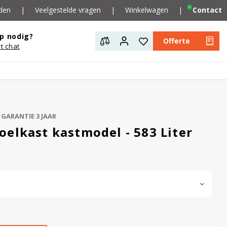
den
|
Veelgestelde vragen
|
Winkelwagen
|
Contact
p nodig?
Offerte
rt chat
GARANTIE 3 JAAR
elkast kastmodel - 583 Liter