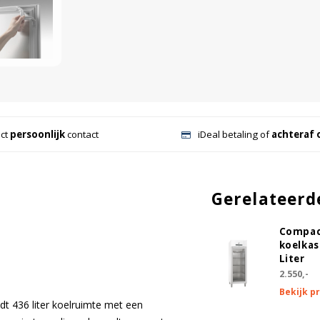
ect
persoonlijk
contact
iDeal betaling of
achteraf 
Gerelateerd
Compac
koelkas
Liter
2.550,-
Bekijk p
t 436 liter koelruimte met een