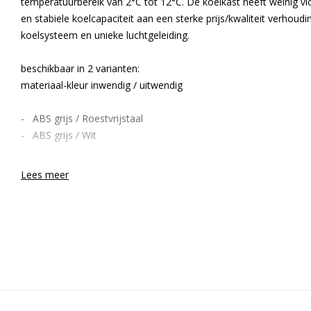
temperatuurbereik van 2°C tot 12°C. De koelkast heeft weinig vl
en stabiele koelcapaciteit aan een sterke prijs/kwaliteit verhou
koelsysteem en unieke luchtgeleiding.
beschikbaar in 2 varianten:
materiaal-kleur inwendig / uitwendig
- ABS grijs / Roestvrijstaal
- ABS grijs / Wit
Lees meer
Netto bruikbare inhoud:
265 Liter
Buitenmaten in mm (bxdxh):
695x868x2010
Energieverbruik per kWh/24h:
0,600
Geforceerde lucht circulatie:
Ja
Koelsysteem:
Compressor koeling
Ontdooisysteem:
Automatisch