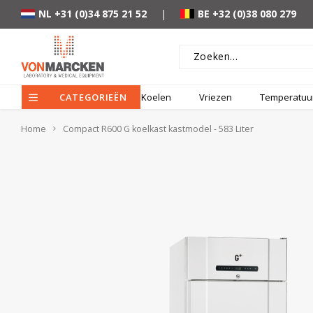
NL +31 (0)34 875 21 52
|
BE +32 (0)38 080 279
CATEGORIEËN
Koelen
Vriezen
Temperatuur
Home
Compact R600 G koelkast kastmodel - 583 Liter