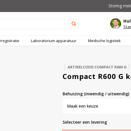
Storing mel
Hul
Sta
registratie
Laboratorium apparatuur
Medische logistiek
ARTIKELCODE:COMPACT R600 G
Compact R600 G ko
behuizing (inwendig / uitwendig)
Maak een keuze
Selecteer een levering