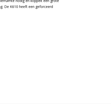
oerruimte nodig en koppelt een grote
ding. De K610 heeft een geforceerd