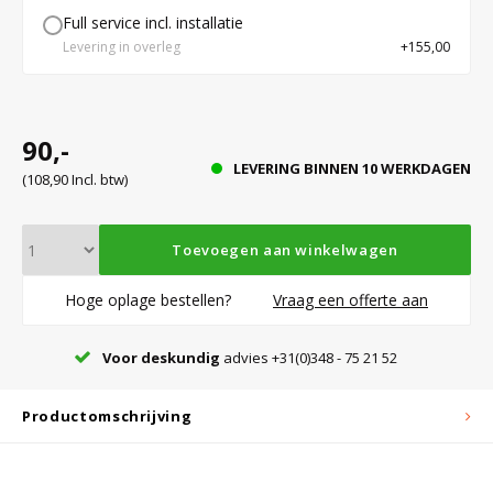
Full service incl. installatie
Levering in overleg
+155,00
Bloedbank koelkasten
Kaas stremsel vriezers
Benodigdheden
Droogkasten
Koelkast accessoires
Onderdelen en accessoires
Afzuigapparatuur
Warmtekasten
90,-
LEVERING BINNEN 10 WERKDAGEN
(108,90 Incl. btw)
Transport koel- en vriesboxen
Stellingen
Toevoegen aan winkelwagen
Hypothermiekasten
Hoge oplage bestellen?
Vraag een offerte aan
Moedermelk koelkasten
Voor deskundig
advies +31(0)348 - 75 21 52
Productomschrijving
Chromatografiekoelkasten