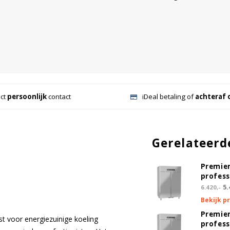
ect
persoonlijk
contact
iDeal betaling of
achteraf 
Gerelateerd
Premier
profess
5.
6.420,-
Bekijk p
Premier
t voor energiezuinige koeling
profess