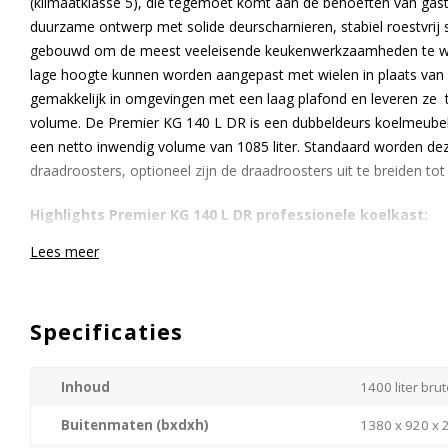
(klimaatklasse 5), die tegemoet komt aan de behoeften van gast
duurzame ontwerp met solide deurscharnieren, stabiel roestvrij s
gebouwd om de meest veeleisende keukenwerkzaamheden te w
lage hoogte kunnen worden aangepast met wielen in plaats van 
gemakkelijk in omgevingen met een laag plafond en leveren ze 
volume. De Premier KG 140 L DR is een dubbeldeurs koelmeubel
een netto inwendig volume van 1085 liter. Standaard worden dez
draadroosters, optioneel zijn de draadroosters uit te breiden to
Highlights Premier KG 140 L DR professionele koelkast:
Lees meer
Naadloze structuur voor gemakkelijk schoonmaken in de 
Roestvrij staal van 304-kwaliteit zowel binnen- als buitenzi
Lage geluidsniveau van 50 dB(A)
Specificaties
Onderhoudsarme condensor zonder filter
Brede magnetische verwijderbare deurafdichting
Uniek voetpedaal dat aan de linker- of rechterzijde kan w
Inhoud
1400 liter brut
Duidelijk display, ontworpen met het oog op eenvoudige r
Automatische her verdamping van condenswater
Buitenmaten (bxdxh)
1380 x 920 x
Ingebouwd LED-licht en deurslot