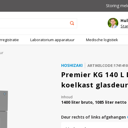
Storing mel
Hul
Sta
registratie
Laboratorium apparatuur
Medische logistiek
ur
HOSHIZAKI
ARTIKELCODE:1741410
Premier KG 140 L 
koelkast glasdeu
Inhoud
1400 liter bruto, 1085 liter netto
deur rechts of links afgehangen