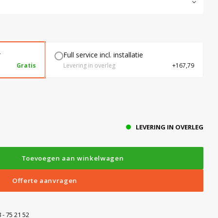
r
Full service incl. installatie
Gratis
Levering in overleg
+167,79
LEVERING IN OVERLEG
Toevoegen aan winkelwagen
Offerte aanvragen
 - 75 21 52