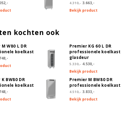
052,-
3.663,-
4.310,-
roduct
Bekijk product
ten kochten ook
 M W80 L DR
Premier KG 60 L DR
ionele koelkast
professionele koelkast
glasdeur
748,-
4.530,-
5.330,-
roduct
Bekijk product
r K BW80 DR
Premier M BW80 DR
ionele koelkast
professionele koelkast
748,-
3.833,-
4.510,-
roduct
Bekijk product