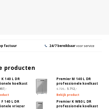
op factuur
24/7 bereikbaar
voor service
e producten
 K 140 L DR
Premier M 140 L DR
ionele koelkast
professionele koelkast
457,-
5.712,-
6.720,-
roduct
Bekijk product
 F 140 L DR
Premier K W80 L DR
ionele vriezer
professionele koelkast