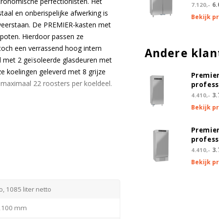
ronomische perfectionisten. Het
6.
7.120,-
taal en onberispelijke afwerking is
Bekijk p
eerstaan. De PREMIER-kasten met
poten. Hierdoor passen ze
toch een verrassend hoog intern
Andere klan
 met 2 geïsoleerde glasdeuren met
e koelingen geleverd met 8 grijze
Premier
t maximaal 22 roosters per koeldeel.
profess
3.
4.410,-
Bekijk p
kast
Premie
jde
profess
3.
4.410,-
Bekijk p
orden geplaatst
o, 1085 liter netto
einiging
 2100 mm