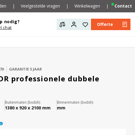
den
|
Veelgestelde vragen
|
Winkelwagen
|
Contact
p nodig?
Offerte
rt chat
70
GARANTIE 5 JAAR
DR professionele dubbele
r
Buitenmaten (bxdxh)
Binnenmaten (bxdxh)
1380 x 920 x 2100 mm
mm