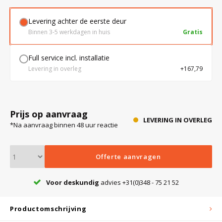
Levering achter de eerste deur
Bloedbank koelkasten
Kaas stremsel vriezers
Benodigdheden
Droogkasten
Binnen 3-5 werkdagen in huis
Gratis
Full service incl. installatie
Koelkast accessoires
Onderdelen en accessoires
Afzuigapparatuur
Warmtekasten
Levering in overleg
+167,79
Transport koel- en vriesboxen
Stellingen
Prijs op aanvraag
LEVERING IN OVERLEG
*Na aanvraag binnen 48 uur reactie
Hypothermiekasten
Offerte aanvragen
Moedermelk koelkasten
Voor deskundig
advies +31(0)348 - 75 21 52
Chromatografiekoelkasten
Productomschrijving