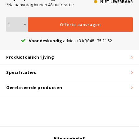
NIET LEVERBAAR
*Na aanvraag binnen 48 uur reactie
Bloedbank koelkasten
Kaas stremsel vriezers
Benodigdheden
Droogkasten
Offerte aanvragen
Koelkast accessoires
Onderdelen en accessoires
Afzuigapparatuur
Warmtekasten
Voor deskundig
advies +31(0)348 - 75 21 52
Productomschrijving
Transport koel- en vriesboxen
Stellingen
Specificaties
Hypothermiekasten
Gerelateerde producten
Moedermelk koelkasten
Chromatografiekoelkasten