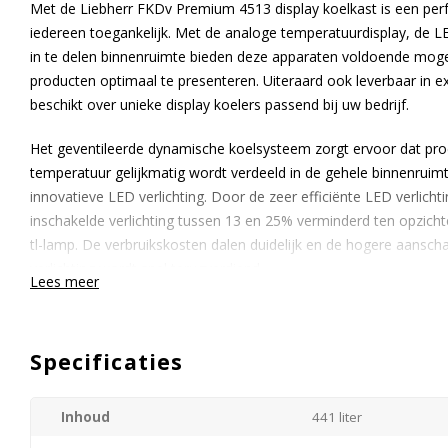
Met de Liebherr FKDv Premium 4513 display koelkast is een perf
iedereen toegankelijk. Met de analoge temperatuurdisplay, de L
in te delen binnenruimte bieden deze apparaten voldoende mog
producten optimaal te presenteren. Uiteraard ook leverbaar in e
beschikt over unieke display koelers passend bij uw bedrijf.
Het geventileerde dynamische koelsysteem zorgt ervoor dat pro
temperatuur gelijkmatig wordt verdeeld in de gehele binnenruimt
innovatieve LED verlichting. Door de zeer efficiënte LED verlichti
inschakelde verlichting tussen 13 en 25% verminderd ten opzich
tl-lamp. De verbruikskosten dalen duidelijk en de hogere aansch
verlichting wordt snel terugverdiend.
Lees meer
De verticale LED zuilverlichting aan beide zijden die lichtaccen
om de aandacht naar de producten te trekken. Deze stijlvolle verl
Specificaties
van uw producten.
De hoge isolatieglasdeur zorgt voor een goede inkijk en een opt
Inhoud
441 liter
beschikt het apparaat hierdoor over een grotere beschikbare net