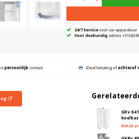
24/7 Service
voor uw apparatuur
Voor deskundig
advies +31(0)348
ect
persoonlijk
contact
iDeal betaling of
achteraf 
Gerelateerd
ing
GKv 641
koelkas
Bekijk p
GKPv 65