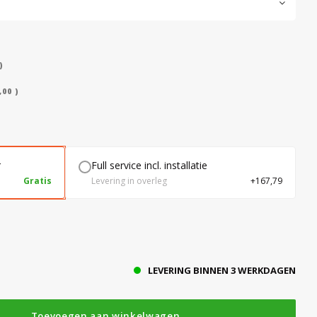
)
00 )
r
Full service incl. installatie
Gratis
Levering in overleg
+167,79
LEVERING BINNEN 3 WERKDAGEN
Toevoegen aan winkelwagen