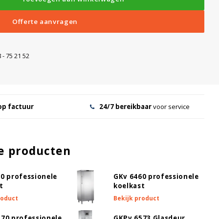
Offerte aanvragen
 - 75 21 52
op factuur
24/7 bereikbaar
voor service
e producten
0 professionele
GKv 6460 professionele
t
koelkast
roduct
Bekijk product
70 professionele
GKPv 6573 Glasdeur