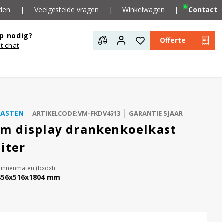
den
|
Veelgestelde vragen
|
Winkelwagen
|
Contact
p nodig?
Offerte
rt chat
KASTEN
ARTIKELCODE:VM-FKDV4513
GARANTIE 5 JAAR
m display drankenkoelkast
iter
Binnenmaten (bxdxh)
456x516x1804 mm