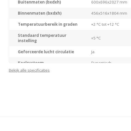
voor een goede isolatie en helpt de energie-efficiëntie te verbet
Buitenmaten (bxdxh)
600x696x2027 mm
van een analoog temperatuurdisplay, zelfsluitende deur, slot en
Binnenmaten (bxdxh)
456x516x1804 mm
transparant gecoat.
Temperatuurbereik in graden
+2 °C tot +12 °C
Standaard temperatuur
+5 °C
instelling
Geforceerde lucht circulatie
Ja
Koelsysteem
Dynamisch
Bekijk alle specificaties
Materiaal/kleur behuizing
Staal/Zwart
Materiaal interieur
Kunststof zilvergrijs
Materiaal deur
Isolatieglasdeur
Type deur
Glasdeur
Deurscharniering
Rechts (standaard), li
Type besturing
Meganisch