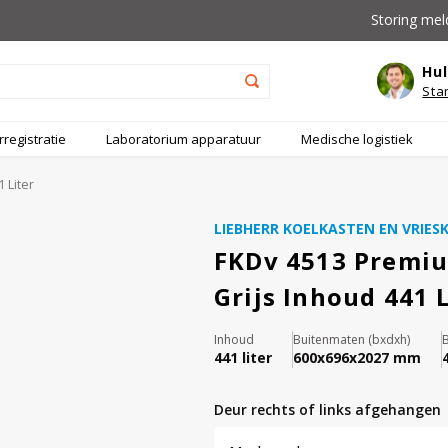
Storing mel
Hul
Sta
registratie
Laboratorium apparatuur
Medische logistiek
 Liter
LIEBHERR KOELKASTEN EN VRIES
FKDv 4513 Premiu
Grijs Inhoud 441 L
Inhoud
Buitenmaten (bxdxh)
441 liter
600x696x2027 mm
deur rechts of links afgehangen