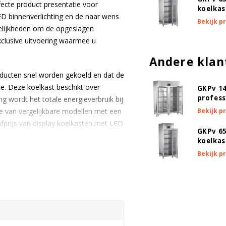
ecte product presentatie voor
koelkas
ED binnenverlichting en de naar wens
Bekijk p
elijkheden om de opgeslagen
xclusive uitvoering waarmee u
Andere klan
ducten snel worden gekoeld en dat de
e. Deze koelkast beschikt over
GKPv 1
profess
ng wordt het totale energieverbruik bij
Bekijk p
te van vergelijkbare modellen met een
afprijs van display koelkasten met LED
GKPv 65
koelkas
Bekijk p
ten gebruikt voor optimale weergave en
ichting onderstreept de exclusiviteit
imale product presentatie. Tevens
to inhoud. Het speciale glas zorgt