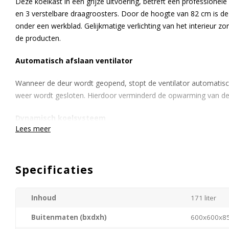
Deze koelkast in een grijze uitvoering, betreft een professionele 
en 3 verstelbare draagroosters. Door de hoogte van 82 cm is de
onder een werkblad. Gelijkmatige verlichting van het interieur z
de producten.
Automatisch afslaan ventilator
Wanneer de deur wordt geopend, stopt de ventilator automatisc
weer wordt gesloten. Hierdoor verminderd de opwarming van de
Dynamisch koelsysteem
Lees meer
Efficiënte ventilatoren zorgen er voor dat overal in het interieur
tijdens piekuren, wanneer koelkasten regelmatig worden geopen
koelsysteem snel weer terug op temperatuur zelfs wanneer de 
Specificaties
Verwisselbare deurdraairichting
Inhoud
171 liter
Er is een mogelijkheid de deurdraairichting te wijzigen. Standaa
Buitenmaten (bxdxh)
600x600x8
rechts draaiend deurscharnier.