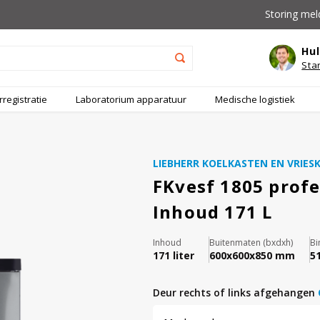
Storing mel
Hul
Sta
registratie
Laboratorium apparatuur
Medische logistiek
LIEBHERR KOELKASTEN EN VRIES
FKvesf 1805 profe
Inhoud 171 L
Inhoud
Buitenmaten (bxdxh)
Bi
171 liter
600x600x850 mm
5
deur rechts of links afgehangen