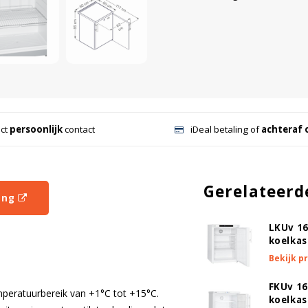
ect
persoonlijk
contact
iDeal betaling of
achteraf 
Gerelateerd
ing
LKUv 16
koelkas
Bekijk p
FKUv 16
mperatuurbereik van +1°C tot +15°C.
koelkas