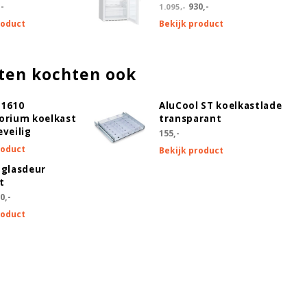
-
930,-
1.095,-
roduct
Bekijk product
ten kochten ook
 1610
AluCool ST koelkastlade
orium koelkast
transparant
eveilig
155,-
roduct
Bekijk product
 glasdeur
t
0,-
roduct