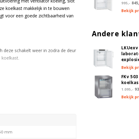
uitvoering met ventilator koeling, slot
845,
995,-
ze koelkast makkelijk in te bouwen
Bekijk p
orgt voor een goede zichtbaarheid van
Andere klan
LKUexv
h deze schakelt weer in zodra de deur
laborat
 koelkast.
explosi
Bekijk p
FKv 503
koelkas
 een gelijke temperatuur heerst. Vooral
93
1.095,-
d, koelt de koeling met dynamische
Bekijk p
deur regelmatig wordt geopend.
rd worden alle kasten voorzien van een
50 mm