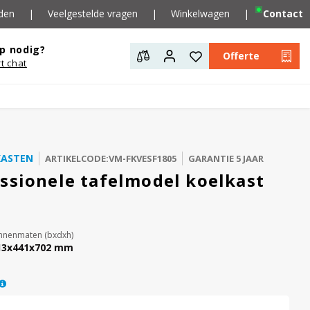
den
|
Veelgestelde vragen
|
Winkelwagen
|
Contact
p nodig?
Offerte
rt chat
KASTEN
ARTIKELCODE:VM-FKVESF1805
GARANTIE 5 JAAR
ssionele tafelmodel koelkast
nnenmaten (bxdxh)
13x441x702 mm