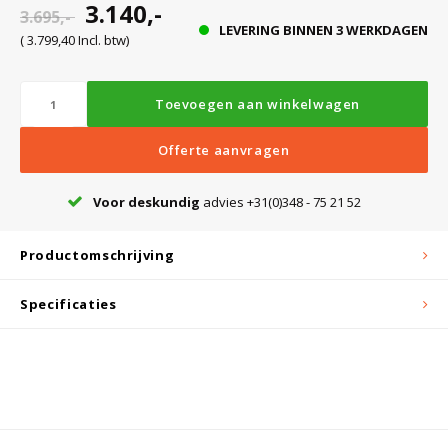
3.140,-
3.695,-
LEVERING BINNEN 3 WERKDAGEN
( 3.799,40 Incl. btw)
Bloedbank koelkasten
Kaas stremsel vriezers
Benodigdheden
Droogkasten
Toevoegen aan winkelwagen
Koelkast accessoires
Onderdelen en accessoires
Afzuigapparatuur
Warmtekasten
Offerte aanvragen
Transport koel- en vriesboxen
Stellingen
Voor deskundig
advies +31(0)348 - 75 21 52
Productomschrijving
Hypothermiekasten
Specificaties
Moedermelk koelkasten
Chromatografiekoelkasten