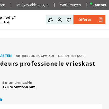
den
|
Veelgestelde vragen
|
Winkelwagen
|
Contact
p nodig?
Offerte
rt chat
KASTEN
ARTIKELCODE:GGPV1490
GARANTIE 5 JAAR
deurs professionele vrieskast
Binnenmaten (bxdxh)
1236x650x1550 mm