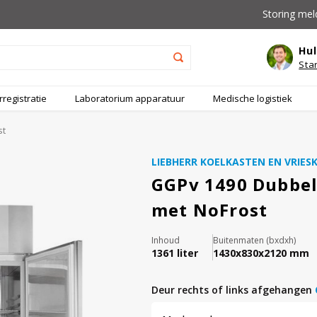
Storing mel
Hul
Sta
registratie
Laboratorium apparatuur
Medische logistiek
st
LIEBHERR KOELKASTEN EN VRIES
GGPv 1490 Dubbel
met NoFrost
Inhoud
Buitenmaten (bxdxh)
1361 liter
1430x830x2120 mm
deur rechts of links afgehangen