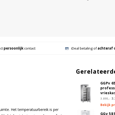
ect
persoonlijk
contact
iDeal betaling of
achteraf 
Gerelateerd
GGPv 6
profess
vrieska
3.
3.895,-
Bekijk p
uimte. Het temperatuurbereik is per
GGv 581