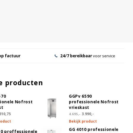
op factuur
24/7 bereikbaar
voor service
e producten
570
GGPv 6590
ionele Nofrost
professionele Nofrost
st
vrieskast
310,75
3.990,-
4.695,-
roduct
Bekijk product
GG 4010 professionele
0 proffessionele