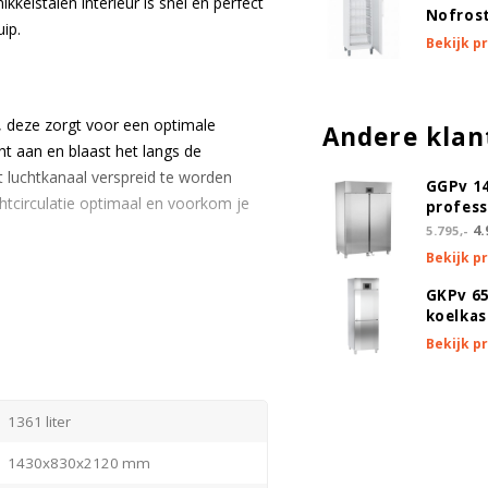
kelstalen interieur is snel en perfect
Nofrost
ip.
Bekijk p
, deze zorgt voor een optimale
Andere klan
ht aan en blaast het langs de
 luchtkanaal verspreid te worden
GGPv 1
uchtcirculatie optimaal en voorkom je
profess
4.
5.795,-
Bekijk p
GKPv 65
koelkas
 Indien gewenst kan de deur ook
Bekijk p
1361 liter
ijk uitgevoerd. Dit is gedaan om de
1430x830x2120 mm
. Dit leidt tot betere koelprestaties