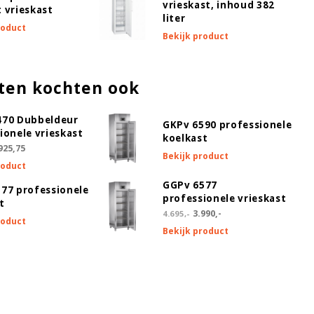
vrieskast, inhoud 382
 vrieskast
liter
roduct
Bekijk product
ten kochten ook
470 Dubbeldeur
GKPv 6590 professionele
ionele vrieskast
koelkast
925,75
Bekijk product
roduct
GGPv 6577
77 professionele
professionele vrieskast
t
3.990,-
4.695,-
roduct
Bekijk product