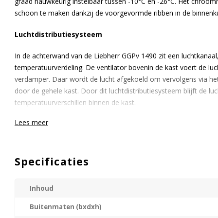
graad nauwkeurig instelbaar tussen -10°C en -26°C. Het chroomnik
schoon te maken dankzij de voorgevormde ribben in de binnenku
Luchtdistributiesysteem
In de achterwand van de Liebherr GGPv 1490 zit een luchtkanaal
temperatuurverdeling. De ventilator bovenin de kast voert de luc
verdamper. Daar wordt de lucht afgekoeld om vervolgens via het
door de gehele kast. Door dit luchtdistributiesysteem blijft de l
temperatuurverschillen binnen de kast.
Lees meer
Deurophanging
De deur wordt standaard als een rechtsdraaiende deur geleverd.
kosteloos worden omgezet tot een linksdraaiende deur.
Specificaties
Grote oppervlakte verdamper
Inhoud
Zowel de achterwand- als lamellenverdamper zijn zo groot mogel
Buitenmaten (bxdxh)
oppervlakte voor de warmte afvoer zo efficiënt mogelijk te maken