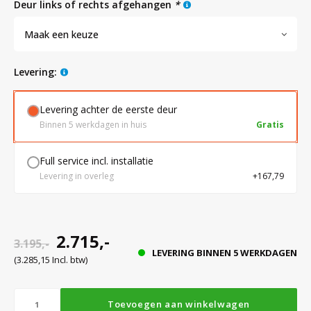
deur links of rechts afgehangen
*
Maak een keuze
Bloedbank koelkasten
Kaas stremsel vriezers
Benodigdheden
Droogkasten
levering:
Koelkast accessoires
Onderdelen en accessoires
Afzuigapparatuur
Warmtekasten
Levering achter de eerste deur
Binnen 5 werkdagen in huis
Gratis
Transport koel- en vriesboxen
Stellingen
Full service incl. installatie
Levering in overleg
+167,79
Hypothermiekasten
Moedermelk koelkasten
2.715,-
3.195,-
LEVERING BINNEN 5 WERKDAGEN
(3.285,15 Incl. btw)
Chromatografiekoelkasten
Toevoegen aan winkelwagen