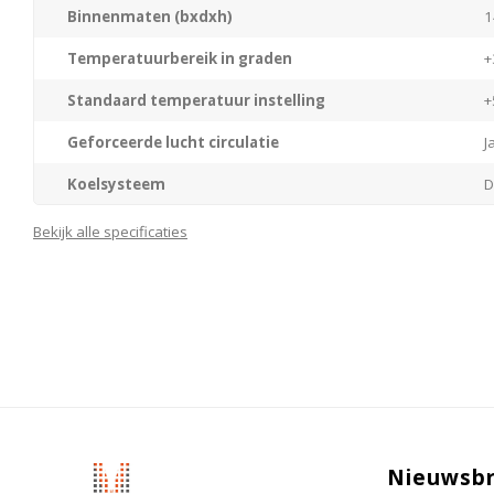
Binnenmaten (bxdxh)
1
Temperatuurbereik in graden
+
Standaard temperatuur instelling
+
Geforceerde lucht circulatie
J
Koelsysteem
D
Materiaal/kleur behuizing
R
Bekijk alle specificaties
Materiaal interieur
K
Materiaal deur
R
Type deur
G
Deurscharniering
R
Type besturing
E
Nieuwsbr
Waarschuwingssignaal bij storing
J