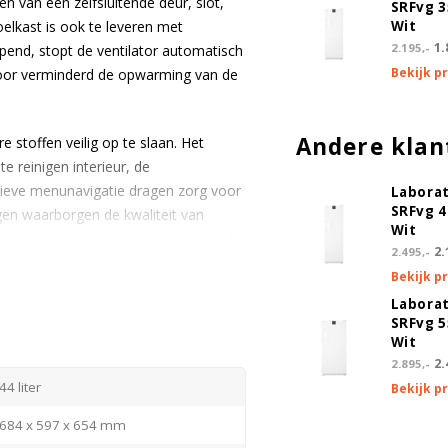
n van een zelfsluitende deur, slot,
SRFvg 
elkast is ook te leveren met
Wit
1.
2.195,-
pend, stopt de ventilator automatisch
Bekijk p
door verminderd de opwarming van de
Andere klan
 stoffen veilig op te slaan. Het
e reinigen interieur, de
tieve menunavigatie dragen zorg voor
Labora
SRFvg 
en waarborgen de kwaliteit van
Wit
 continue opgenomen en kunnen tot
2.
2.495,-
n een storing voorkomt de +2°
Bekijk p
Labora
SRFvg 
rd worden alle kasten voorzien van een
Wit
2.
2.895,-
44 liter
Bekijk p
684 x 597 x 654 mm