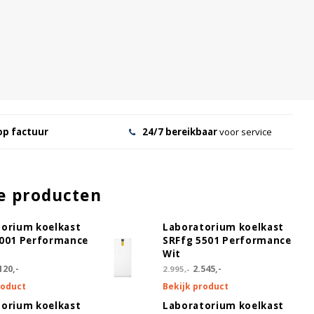
op factuur
24/7 bereikbaar
voor service
e producten
torium koelkast
Laboratorium koelkast
4001 Performance
SRFfg 5501 Performance
Wit
120,-
2.545,-
2.995,-
roduct
Bekijk product
torium koelkast
Laboratorium koelkast