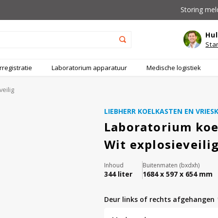
Storing mel
Hul
Sta
registratie
Laboratorium apparatuur
Medische logistiek
eilig
LIEBHERR KOELKASTEN EN VRIES
Laboratorium koe
Wit explosieveili
Inhoud
Buitenmaten (bxdxh)
344 liter
1684 x 597 x 654 mm
deur links of rechts afgehangen