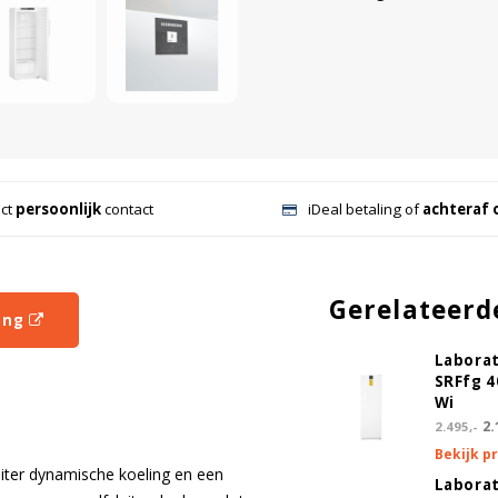
ect
persoonlijk
contact
iDeal betaling of
achteraf 
Gerelateerd
ing
Labora
SRFfg 
Wi
2.
2.495,-
Bekijk p
iter dynamische koeling en een
Labora