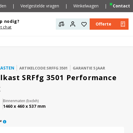
den
|
Veelgestelde vragen
|
Winkelwagen
|
Contact
p nodig?
Offerte
rt chat
KASTEN
ARTIKELCODE:SRFFG 3501
GARANTIE 5 JAAR
lkast SRFfg 3501 Performance
g
Binnenmaten (bxdxh)
1460 x 460 x 537 mm
*