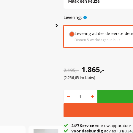
Maak een keuze
levering:
Levering achter de eerste deu
Binnen 5 werkdagen in huis
1.865,-
2.195,-
(2.256,65 Incl. btw)
24/7 Service
voor uw apparatuur
Voor deskundig
advies +31(0)348