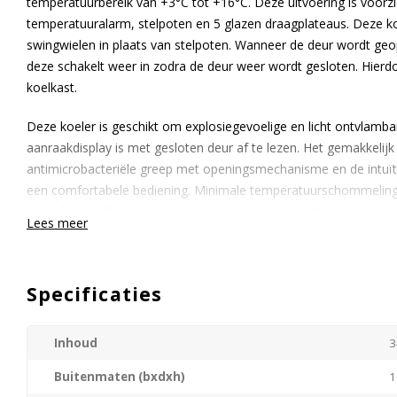
temperatuurbereik van +3°C tot +16°C. Deze uitvoering is voorzie
temperatuuralarm, stelpoten en 5 glazen draagplateaus. Deze ko
swingwielen in plaats van stelpoten. Wanneer de deur wordt geo
deze schakelt weer in zodra de deur weer wordt gesloten. Hier
koelkast.
Deze koeler is geschikt om explosiegevoelige en licht ontvlambare
aanraakdisplay is met gesloten deur af te lezen. Het gemakkelijk t
antimicrobacteriële greep met openingsmechanisme en de intuï
een comfortabele bediening. Minimale temperatuurschommeling
gevoelige stoffen. Minimum en maximum temperaturen worden
Lees meer
42 dagen later vanaf het display worden uitgelezen. In geval va
SafetyDevice dat opgeslagen producten bevriezen.
Specificaties
Er is een mogelijkheid de deurdraairichting te wijzigen. Standaa
rechts draaiende deurscharnier.
Inhoud
3
Buitenmaten (bxdxh)
1