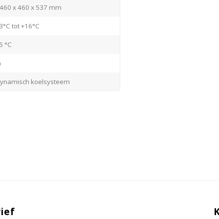
460 x 460 x 537 mm
3°C tot +16°C
5 °C
a
ynamisch koelsysteem
oestvrijstaal / wit
unststof wit
oestvrijstaal
esloten
echts (standaard)
lektronisch
ief
a