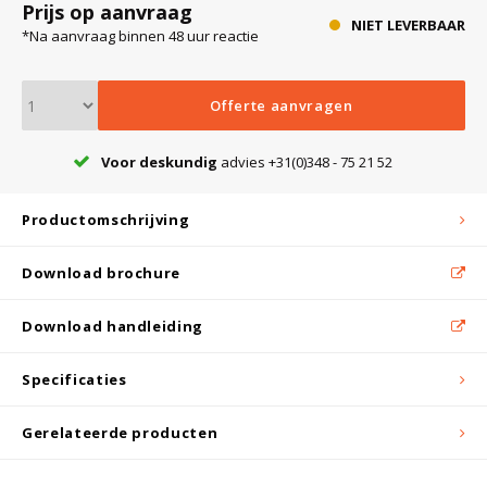
Prijs op aanvraag
NIET LEVERBAAR
*Na aanvraag binnen 48 uur reactie
Bloedbank koelkasten
Kaas stremsel vriezers
Benodigdheden
Droogkasten
Offerte aanvragen
Koelkast accessoires
Onderdelen en accessoires
Afzuigapparatuur
Warmtekasten
Voor deskundig
advies +31(0)348 - 75 21 52
Transport koel- en vriesboxen
Stellingen
Productomschrijving
Download brochure
Hypothermiekasten
Download handleiding
Moedermelk koelkasten
Specificaties
Chromatografiekoelkasten
Gerelateerde producten