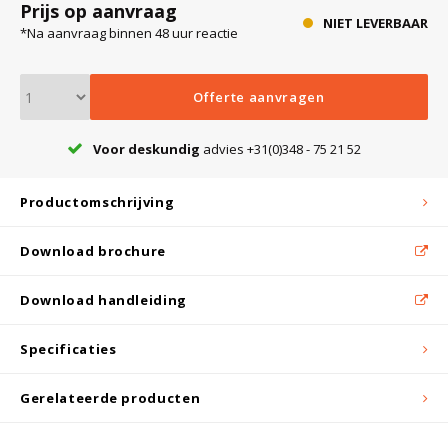
Prijs op aanvraag
NIET LEVERBAAR
*Na aanvraag binnen 48 uur reactie
Bloedbank koelkasten
Kaas stremsel vriezers
Benodigdheden
Droogkasten
Offerte aanvragen
Koelkast accessoires
Onderdelen en accessoires
Afzuigapparatuur
Warmtekasten
Voor deskundig
advies +31(0)348 - 75 21 52
Transport koel- en vriesboxen
Stellingen
Productomschrijving
Download brochure
Hypothermiekasten
Download handleiding
Moedermelk koelkasten
Specificaties
Chromatografiekoelkasten
Gerelateerde producten