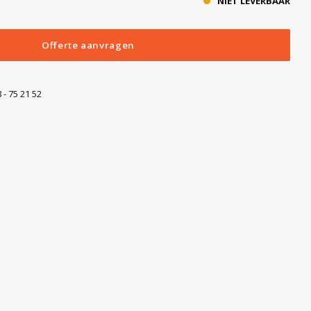
NIET LEVERBAAR
Offerte aanvragen
 - 75 21 52