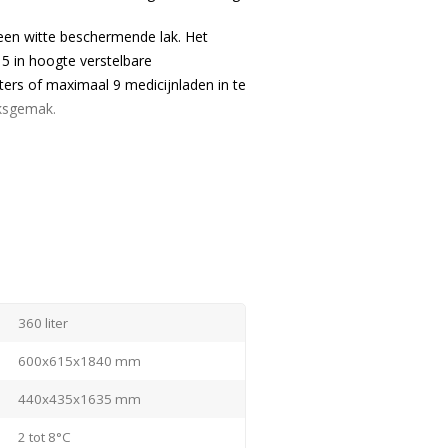
een witte beschermende lak. Het
d 5 in hoogte verstelbare
ters of maximaal 9 medicijnladen in te
iksgemak.
le normeringsinstantie). Het DIN
voor een medicijnkoelkast, die wordt
n. Lees
hier
meer over de DIN 58345
olgende eisen:
360 liter
600x615x1840 mm
0°C en +35°C
440x435x1635 mm
 +2 °C
en met een eigen accu
2 tot 8°C