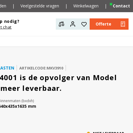
den
|
Veelgestelde vragen
|
Winkelwagen
|
Contact
p nodig?
Offerte
rt chat
KASTEN
ARTIKELCODE:MKV3910
001 is de opvolger van Model
 meer leverbaar.
Binnenmaten (bxdxh)
440x435x1635 mm