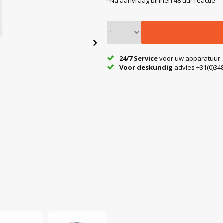
*Na aanvraag binnen 48 uur reactie
24/7 Service
voor uw apparatuur
Voor deskundig
advies +31(0)348