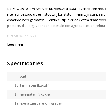
De MKv 3910 is verworven uit roestvast staal, overtrokken met 
interieur bestaat uit een stootvrij kunststof. Hierin zijn standaar
draadroosters geplaatst. Eventueel zijn hier ook extra draadroos
plaatsen, dit zorgt voor een optimale opslagcapaciteit en gebru
DIN 58345 / 13277
Lees meer
DIN staat voor ‘Deutsches Institut für Normung’ (Duitse nationa
vaardigt in Duitsland geldige normen uit. DIN 58345 is de norm 
gebruikt om medicijnen bij een temperatuur van +5°C op te slaa
Specificaties
Liebherr koelkasten.
Een DIN 58345 / 13277gecertificeerde koelkast voldoet aan de v
Inhoud
Buitenmaten (bxdxh)
Een stabiele bedrijfstemperatuur van tussen de +2°C en +8°C
Een omgevingstemperatuur om dit te garanderen tussen de +1
Binnenmaten (bxdxh)
Veiligheidsthermostaat ter voorkoming van temperaturen onder
Stroomuitvalmelder die tenminste 12 uur een signaal kan afgev
Temperatuurbereik in graden