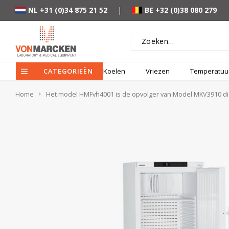
NL +31 (0)34 875 21 52
|
BE +32 (0)38 080 279
CATEGORIEËN
Koelen
Vriezen
Temperatuur
Home
Het model HMFvh4001 is de opvolger van Model MKV3910 die