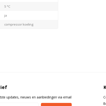
 een systeem
5 °C
ja
compressor koeling
staal / wit
ABS kunststof / wit
staal
gesloten
rechts
elektronisch
ief
ja
ja
tste updates, nieuws en aanbiedingen via email
C
B
ja