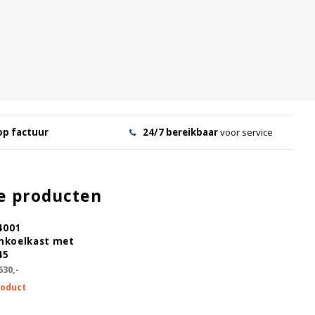
op factuur
24/7 bereikbaar
voor service
e producten
4001
nkoelkast met
45
630,-
roduct