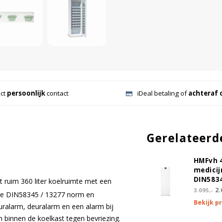
ect
persoonlijk
contact
iDeal betaling of
achteraf 
Gerelateerd
HMFvh 
medicij
DIN583
t ruim 360 liter koelruimte met een
2.
3.095,-
 de DIN58345 / 13277 norm en
Bekijk p
ralarm, deuralarm en een alarm bij
 binnen de koelkast tegen bevriezing.