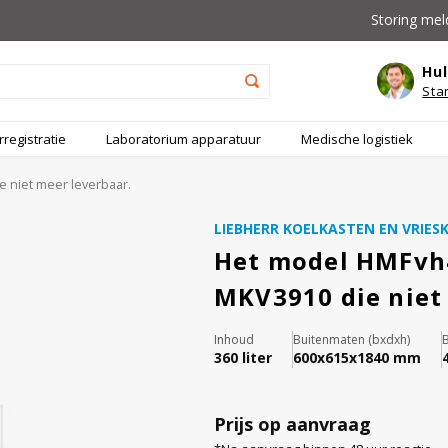
Storing mel
Hul
Sta
registratie
Laboratorium apparatuur
Medische logistiek
 niet meer leverbaar.
LIEBHERR KOELKASTEN EN VRIES
Het model HMFvh4
MKV3910 die niet
Inhoud
Buitenmaten (bxdxh)
360 liter
600x615x1840 mm
Prijs op aanvraag