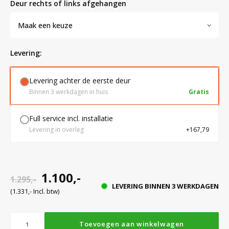
deur rechts of links afgehangen
Maak een keuze
Bloedbank koelkasten
Kaas stremsel vriezers
Benodigdheden
Droogkasten
levering:
Koelkast accessoires
Onderdelen en accessoires
Afzuigapparatuur
Warmtekasten
Levering achter de eerste deur
Binnen 3 werkdagen in huis
Gratis
Transport koel- en vriesboxen
Stellingen
Full service incl. installatie
Levering in overleg
+167,79
Hypothermiekasten
Moedermelk koelkasten
1.100,-
1.295,-
LEVERING BINNEN 3 WERKDAGEN
(1.331,- Incl. btw)
Chromatografiekoelkasten
Toevoegen aan winkelwagen