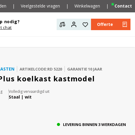
den
|
Veelgestelde vragen
|
Winkelwagen
|
Contact
p nodig?
Offerte
rt chat
KASTEN
ARTIKELCODE:RD 5220
GARANTIE 10 JAAR
Plus koelkast kastmodel
ig
Volledig vervaardigd uit
Staal | wit
LEVERING BINNEN 3 WERKDAGEN