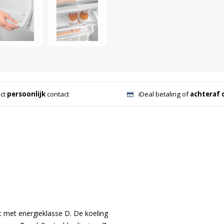
ect
persoonlijk
contact
iDeal betaling of
achteraf 
t met energieklasse D. De koeling