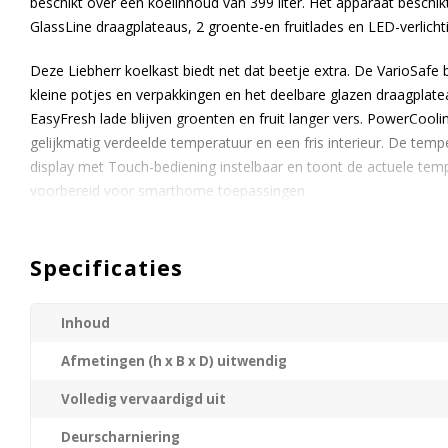
beschikt over een koelinhoud van 399 liter. Het apparaat beschi
GlassLine draagplateaus, 2 groente-en fruitlades en LED-verlicht
Deze Liebherr koelkast biedt net dat beetje extra. De VarioSafe 
kleine potjes en verpakkingen en het deelbare glazen draagplateau b
EasyFresh lade blijven groenten en fruit langer vers. PowerCoolin
gelijkmatig verdeelde temperatuur en een fris interieur. De tem
display met Touch-bediening instelbaar en toont de actuele tem
voorbereid voor smarthome toepassingen.
Specificaties
Inhoud
Afmetingen (h x B x D) uitwendig
Volledig vervaardigd uit
Deurscharniering