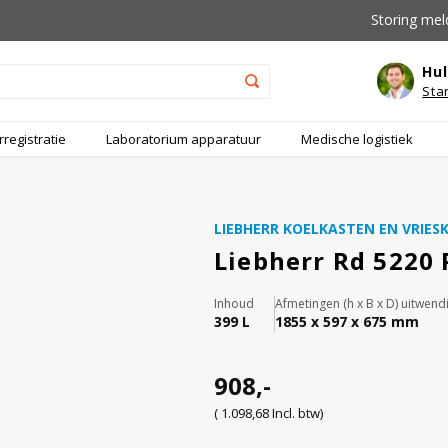
Storing mel
Hul
Sta
registratie
Laboratorium apparatuur
Medische logistiek
LIEBHERR KOELKASTEN EN VRIES
Liebherr Rd 5220 
Inhoud
Afmetingen (h x B x D) uitwend
399 L
1855 x 597 x 675 mm
908,-
( 1.098,68 Incl. btw)