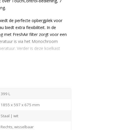
kt over TouchControl-bediening, 7
ing.
biedt de perfecte opbergplek voor
iedt extra flexibiliteit. In de
g met FreshAir filter zorgt voor een
peratuur is via het Monochroom
peratuur.
Verder is deze koelkast
399 L
1855 x 597 x 675 mm
Staal | wit
Rechts, wisselbaar