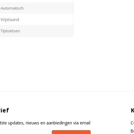
Automatisch
Vrijstaand
Tiptoetsen
7 en 2 lades
Glas
-
-
-
ief
tste updates, nieuws en aanbiedingen via email
C
B