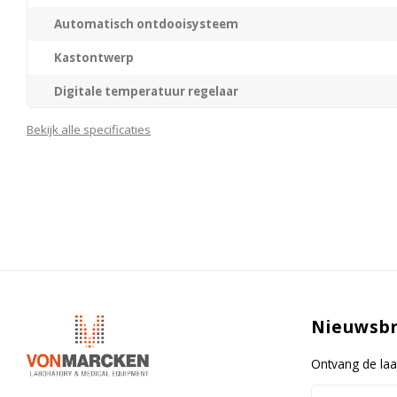
Automatisch ontdooisysteem
Kastontwerp
Digitale temperatuur regelaar
Aantal plateaus
Bekijk alle specificaties
Materiaal plateaus
Invriescapaciteit
Ontdooisysteem vriesdeel
Bewaartijd bij storing
Nieuwsbr
Ontvang de laa