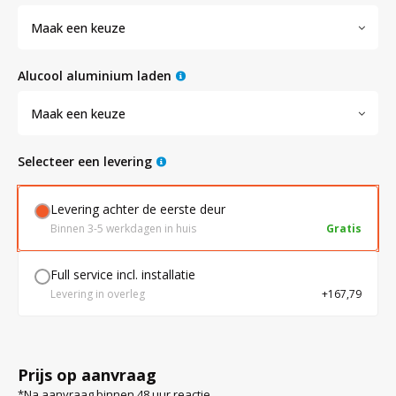
Maak een keuze
Bloedbank koelkasten
Kaas stremsel vriezers
Benodigdheden
Droogkasten
alucool aluminium laden
Koelkast accessoires
Onderdelen en accessoires
Afzuigapparatuur
Warmtekasten
Maak een keuze
Selecteer een levering
Transport koel- en vriesboxen
Stellingen
Levering achter de eerste deur
Hypothermiekasten
Binnen 3-5 werkdagen in huis
Gratis
Full service incl. installatie
Moedermelk koelkasten
Levering in overleg
+167,79
Chromatografiekoelkasten
Prijs op aanvraag
*Na aanvraag binnen 48 uur reactie