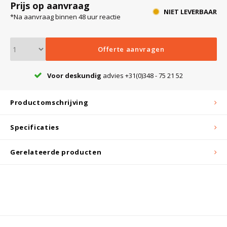
Prijs op aanvraag
NIET LEVERBAAR
*Na aanvraag binnen 48 uur reactie
Bloedbank koelkasten
Kaas stremsel vriezers
Benodigdheden
Droogkasten
Offerte aanvragen
Koelkast accessoires
Onderdelen en accessoires
Afzuigapparatuur
Warmtekasten
Voor deskundig
advies +31(0)348 - 75 21 52
Transport koel- en vriesboxen
Stellingen
Productomschrijving
Specificaties
Hypothermiekasten
Gerelateerde producten
Moedermelk koelkasten
Chromatografiekoelkasten