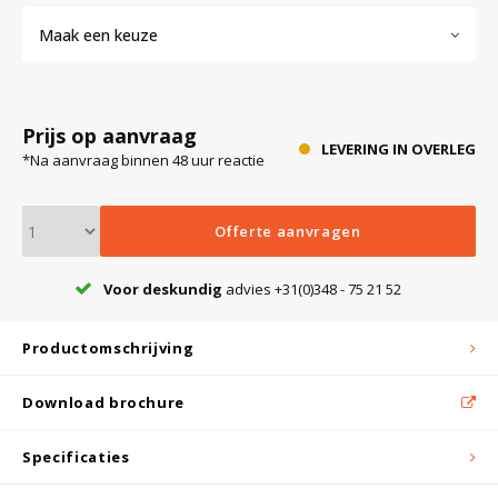
Maak een keuze
Bloedbank koelkasten
Kaas stremsel vriezers
Benodigdheden
Droogkasten
Prijs op aanvraag
Koelkast accessoires
Onderdelen en accessoires
Afzuigapparatuur
Warmtekasten
LEVERING IN OVERLEG
*Na aanvraag binnen 48 uur reactie
Transport koel- en vriesboxen
Stellingen
Offerte aanvragen
Hypothermiekasten
Voor deskundig
advies +31(0)348 - 75 21 52
Productomschrijving
Moedermelk koelkasten
Download brochure
Chromatografiekoelkasten
Specificaties