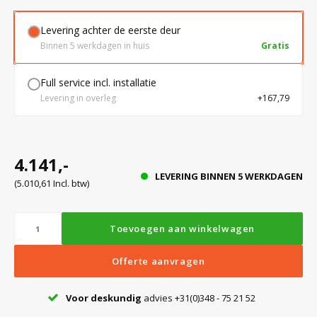
Levering achter de eerste deur
Bloedbank koelkasten
Kaas stremsel vriezers
Benodigdheden
Droogkasten
Binnen 5 werkdagen in huis
Gratis
Full service incl. installatie
Koelkast accessoires
Onderdelen en accessoires
Afzuigapparatuur
Warmtekasten
Levering in overleg
+167,79
Transport koel- en vriesboxen
Stellingen
4.141,-
LEVERING BINNEN 5 WERKDAGEN
Hypothermiekasten
(5.010,61 Incl. btw)
Moedermelk koelkasten
Toevoegen aan winkelwagen
Offerte aanvragen
Chromatografiekoelkasten
Voor deskundig
advies +31(0)348 - 75 21 52