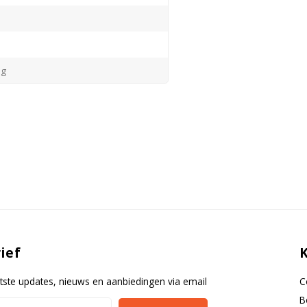
ng
sdeksel
ijde
ief
tste updates, nieuws en aanbiedingen via email
C
B