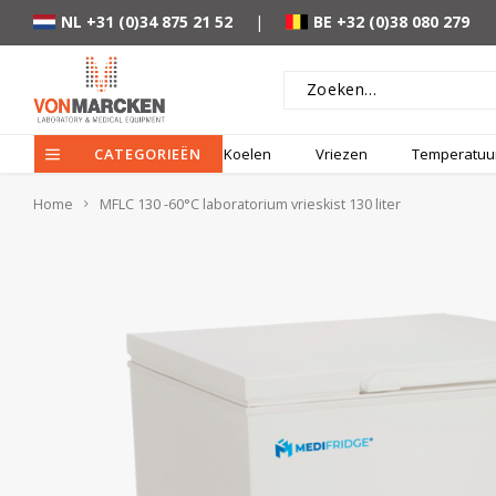
NL +31 (0)34 875 21 52
|
BE +32 (0)38 080 279
CATEGORIEËN
Koelen
Vriezen
Temperatuur
Home
MFLC 130 -60°C laboratorium vrieskist 130 liter