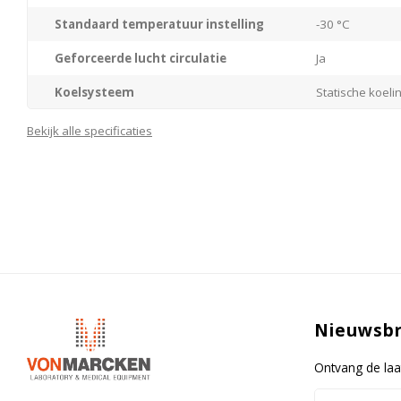
Standaard temperatuur instelling
-30 °C
Geforceerde lucht circulatie
Ja
Koelsysteem
Statische koeli
Materiaal/kleur behuizing
Staal / Wit
Bekijk alle specificaties
Materiaal interieur
Staal
Materiaal deur
Staal
Type deur
Gesloten balan
Deurscharniering
Boven / achterz
Type besturing
Elektronisch
Nieuwsbr
Waarschuwingssignaal bij storing
Ja
Open deur alarm
Nee
Ontvang de laa
Alarm bij stroomuitval
Optioneel