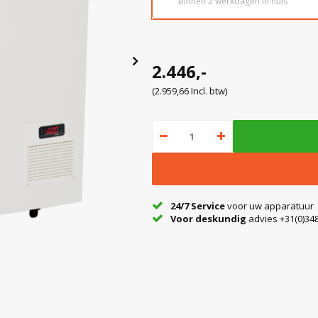
Binnen 2 werkdagen in huis
2.446,-
(2.959,66 Incl. btw)
24/7 Service
voor uw apparatuur
Voor deskundig
advies +31(0)348