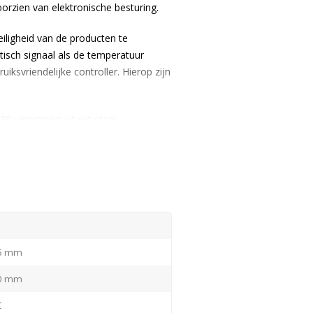
oorzien van elektronische besturing.
eiligheid van de producten te
tisch signaal als de temperatuur
uiksvriendelijke controller. Hierop zijn
30 verworven uit wit staal.
ijke indeling van de vriezer.
65 mm
50 mm
C