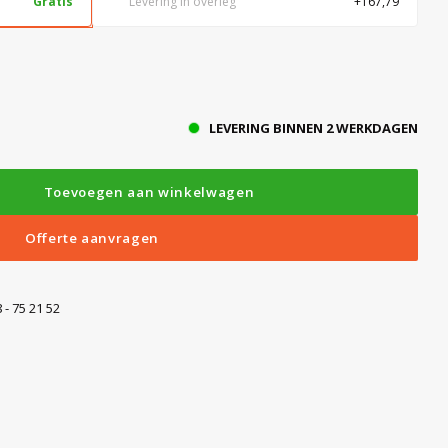
Gratis
Levering in overleg
+167,79
LEVERING BINNEN 2 WERKDAGEN
Toevoegen aan winkelwagen
Offerte aanvragen
 - 75 21 52