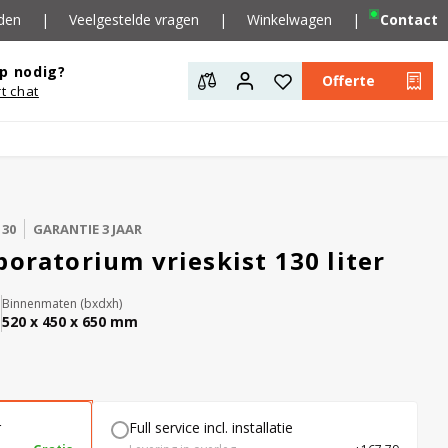
den
|
Veelgestelde vragen
|
Winkelwagen
|
Contact
p nodig?
Offerte
rt chat
130
GARANTIE 3 JAAR
boratorium vrieskist 130 liter
Binnenmaten (bxdxh)
520 x 450 x 650 mm
r
Full service incl. installatie