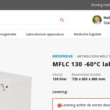
Storing mel
Hul
Sta
registratie
Laboratorium apparatuur
Medische logistiek
MEDIFRIDGE
ARTIKELCODE:MFLC 
MFLC 130 -60°C la
Inhoud
Buitenmaten (bxdxh)
130 liter
725 x 655 x 865 mm
levering:
Levering achter de eerste deu