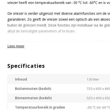
vriezer heeft een temperatuurbereik van -30 °C tot -60°C en is v
De vriezer is verder uitgerust met diverse alarmfuncties om de v
garanderen. Zo geeft de vriezer zowel een optisch als een akoes
buiten de grenzen treedt. Deze functies zijn instelbaar via de gebr
altijd de benodigde parameters af te lezen.
Zowel de buitenzijde, deksel als aan de binnenzijde is de MFLC 1
Lees meer
Optioneel zijn er 2 draadmanden te bestellen voor een overzichtel
Specificaties
Inhoud
130 liter
Buitenmaten (bxdxh)
725 x 655 x 8
Binnenmaten (bxdxh)
520 x 450 x 6
Temperatuurbereik in graden
-30 °C tot -60 °