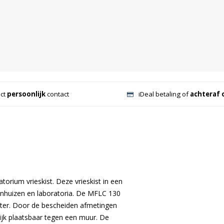
ect
persoonlijk
contact
iDeal betaling of
achteraf 
rium vrieskist. Deze vrieskist in een
kenhuizen en laboratoria. De MFLC 130
liter. Door de bescheiden afmetingen
ijk plaatsbaar tegen een muur. De