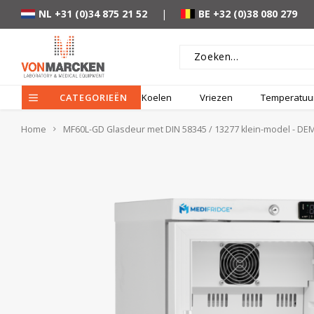
NL +31 (0)34 875 21 52
|
BE +32 (0)38 080 279
CATEGORIEËN
Koelen
Vriezen
Temperatuur
Home
MF60L-GD Glasdeur met DIN 58345 / 13277 klein-model - DEM