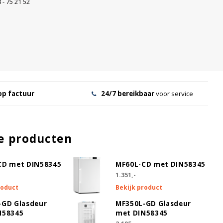
 - 75 21 52
op factuur
24/7 bereikbaar
voor service
e producten
CD met DIN58345
MF60L-CD met DIN58345
1.351,-
roduct
Bekijk product
-GD Glasdeur
MF350L-GD Glasdeur
N58345
met DIN58345