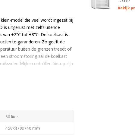
1.785,-
Bekijk p
lein-model die veel wordt ingezet bij
is uitgerust met zelfsluitende
k van +2°C tot +8°C. De koelkast is
ducten te garanderen. Zo geeft de
mperatuur buiten de grenzen treedt of
n een stroomstoring zal de koelkast
iksvriendelijke controller. hierop zijn
elkast bevindt zich een ventilator.
r overal binnen de kast gelijk blijft.
 tegen de verdamper geplaatst
de koelkast. Standaard word de MF60L-
rooster bij te bestellen (accessoire).
60 liter
 vrijblijvende offerte.
450x470x740 mm