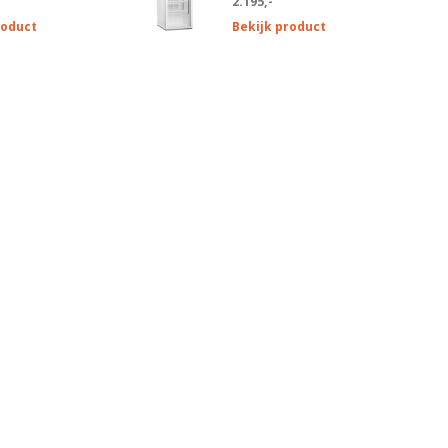
2.195,-
roduct
Bekijk product