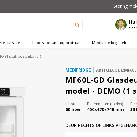
Storing mel
Hul
Sta
registratie
Laboratorium apparatuur
Medische logistiek
O (1 stuk beschikbaar)
MEDIFRIDGE
ARTIKELCODE:MF60L
MF60L-GD Glasdeu
model - DEMO (1 
Inhoud
Buitenmaten (bxdxh)
Bin
60 liter
450x470x740 mm
33
DEUR RECHTS OF LINKS AFGEHAN