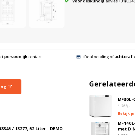
Voor deskundig
advies +31(0)348
ect
persoonlijk
contact
iDeal betaling of
achteraf 
Gerelateerd
ing
MF30L-
1.263,-
Bekijk p
MF140L
345 / 13277, 52
Liter - DEMO
met DI