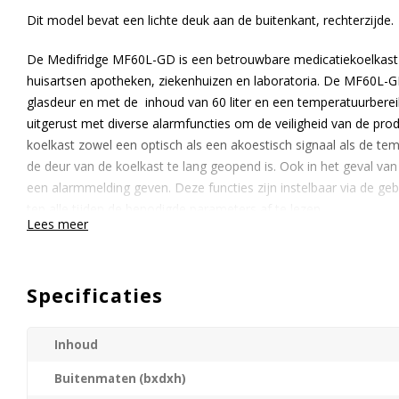
Dit model bevat een lichte deuk aan de buitenkant, rechterzijde.
De Medifridge MF60L-GD is een betrouwbare medicatiekoelkast k
huisartsen apotheken, ziekenhuizen en laboratoria. De MF60L-GD 
glasdeur en met de inhoud van 60 liter en een temperatuurberei
uitgerust met diverse alarmfuncties om de veiligheid van de pro
koelkast zowel een optisch als een akoestisch signaal als de te
de deur van de koelkast te lang geopend is. Ook in het geval va
een alarmmelding geven. Deze functies zijn instelbaar via de gebru
ten alle tijden de benodigde parameters af te lezen.
Lees meer
Intern is de MF60L-GD verworven uit wit kunststof. Bovenin de ko
Deze zorgt voor een effectieve luchtcirculatie zodat de temperatuu
De achterwandbescherming zorgt ervoor dat er geen producten
Specificaties
kunnen worden. Veder bevindt zich een led-verlichting bovenin 
GD uitgerust met 2 draadroosters. Optioneel is er een extra draad
Inhoud
Wij staan u graag te woord voor een passend advies of een geheel
Buitenmaten (bxdxh)