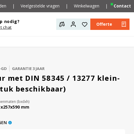
den
|
Veelgestelde vragen
|
Winkelwagen
|
Contact
p nodig?
Offerte
rt chat
-GD
GARANTIE 3 JAAR
r met DIN 58345 / 13277 klein-
stuk beschikbaar)
nenmaten (bxdxh)
1x257x590 mm
GEN