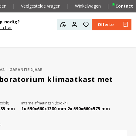
den
|
Veelgestelde vragen
|
Winkelwagen
|
Contact
p nodig?
Offerte
rt chat
/2
GARANTIE 2 JAAR
boratorium klimaatkast met
xdxh)
Interne afmetingen (bxdxh)
085 mm
1x 590x660x1380 mm 2x 590x660x575 mm
: