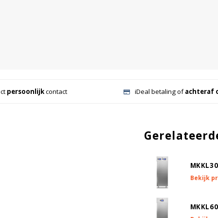
ect
persoonlijk
contact
iDeal betaling of
achteraf 
Gerelateerd
MKKL30
Bekijk p
MKKL60