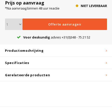
Prijs op aanvraag
NIET LEVERBAAR
*Na aanvraag binnen 48 uur reactie
Bloedbank koelkasten
Kaas stremsel vriezers
Benodigdheden
Droogkasten
Offerte aanvragen
Koelkast accessoires
Onderdelen en accessoires
Afzuigapparatuur
Warmtekasten
Voor deskundig
advies +31(0)348 - 75 21 52
Transport koel- en vriesboxen
Stellingen
Productomschrijving
Specificaties
Hypothermiekasten
Gerelateerde producten
Moedermelk koelkasten
Chromatografiekoelkasten