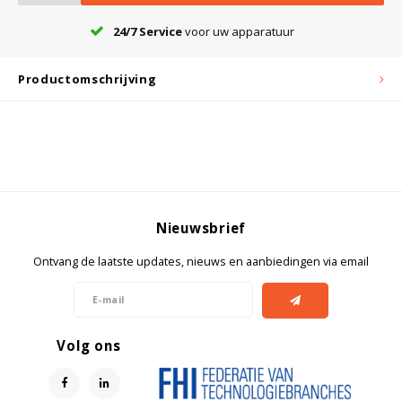
24/7 Service
voor uw apparatuur
Bloedbank koelkasten
Kaas stremsel vriezers
Benodigdheden
Droogkasten
Productomschrijving
Koelkast accessoires
Onderdelen en accessoires
Afzuigapparatuur
Warmtekasten
Transport koel- en vriesboxen
Stellingen
Nieuwsbrief
Hypothermiekasten
Ontvang de laatste updates, nieuws en aanbiedingen via email
Moedermelk koelkasten
Volg ons
Chromatografiekoelkasten