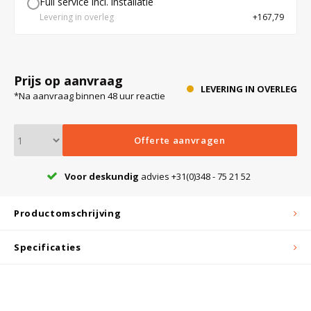
Full service incl. installatie
Levering in overleg
+167,79
Bloedbank koelkasten
Kaas stremsel vriezers
Benodigdheden
Droogkasten
Prijs op aanvraag
Koelkast accessoires
Onderdelen en accessoires
Afzuigapparatuur
Warmtekasten
LEVERING IN OVERLEG
*Na aanvraag binnen 48 uur reactie
Transport koel- en vriesboxen
Stellingen
Offerte aanvragen
Voor deskundig
advies +31(0)348 - 75 21 52
Hypothermiekasten
Productomschrijving
Moedermelk koelkasten
Specificaties
Chromatografiekoelkasten