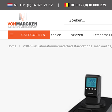
NL +31 (0)34 875 21 52
|
BE +32 (0)38 080 279
CATEGORIEËN
Koelen
Vriezen
Temperatuur
Home
MX07R-20 Laboratorium waterbad staandmodel met koeling, 