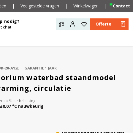
den
|
Veelgestelde vragen
|
Winkelwagen
|
Contact
p nodig?
Offerte
rt chat
R-20-A12E
GARANTIE 1 JAAR
torium waterbad staandmodel
arming, circulatie
riaal/kleur behuizing
±0,07 °C nauwkeurig