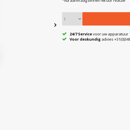
*Na aanvraag binnen 48 uur reactie
24/7 Service
voor uw apparatuur
Voor deskundig
advies +31(0)348