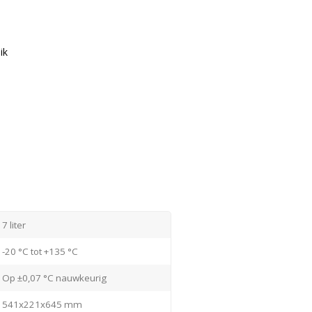
ik
7 liter
ons voor meer informatie of
-20 °C tot +135 °C
Op ±0,07 °C nauwkeurig
541x221x645 mm