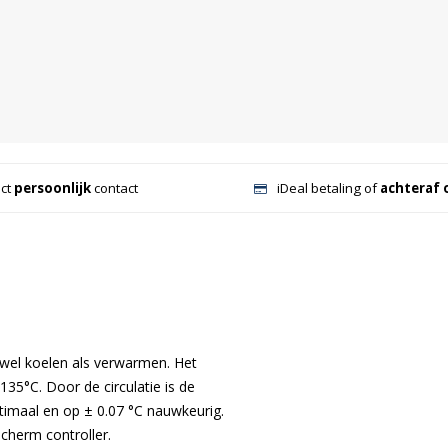
ect
persoonlijk
contact
iDeal betaling of
achteraf 
el koelen als verwarmen. Het
135°C. Door de circulatie is de
timaal en op ± 0.07 °C nauwkeurig.
scherm controller.