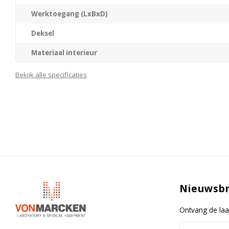
Werktoegang (LxBxD)
Deksel
Materiaal interieur
Materiaal/kleur behuizing
Bekijk alle specificaties
Type besturing
Display
Overhittings beveiliging
Reservoir afvoer
Brandveiligheids klasse (DIN 12876-1)
Nieuwsbr
Netto gewicht
Spanning / Aansluitwaarde
Ontvang de laa