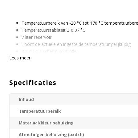
Temperatuurbereik van -20 °C tot 170 °C temperatuurbere
Temperatuurstabiliteit ± 0,07 °C
7 liter reservoir
Toont de actuele en ingestelde temperatuur gelijktijdig
3.25'' LCD scherm controller
Lees meer
Controller 180° draaibaar
1- punts Kalibratiemogelijkheid
Uitlezingsmogelijkheden: Internet, USB, RS232
Vloeistof circulatie door middel van een druk pomp
Specificaties
Bescherming tegen laag vloeistof niveau
Reinigbaar luchtfilter
Inhoud
Vraag gerust een vrijblijvende offerte aan of neem contact met 
mogelijkheden.
Temperatuurbereik
Materiaal/kleur behuizing
Afmetingen behuizing (bxdxh)