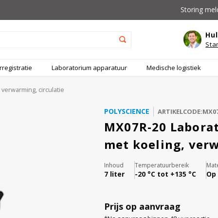
Storing mel
Hul
Sta
registratie
Laboratorium apparatuur
Medische logistiek
verwarming, circulatie
POLYSCIENCE
ARTIKELCODE:MX07
MX07R-20 Labora
met koeling, verw
Inhoud
Temperatuurbereik
Mate
7 liter
-20 °C tot +135 °C
Op 
Prijs op aanvraag