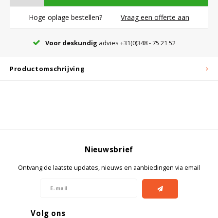
Hoge oplage bestellen?
Vraag een offerte aan
Bloedbank koelkasten
Kaas stremsel vriezers
Benodigdheden
Droogkasten
Voor deskundig
advies +31(0)348 - 75 21 52
Koelkast accessoires
Onderdelen en accessoires
Afzuigapparatuur
Warmtekasten
Productomschrijving
Transport koel- en vriesboxen
Stellingen
Hypothermiekasten
Nieuwsbrief
Moedermelk koelkasten
Ontvang de laatste updates, nieuws en aanbiedingen via email
Chromatografiekoelkasten
Volg ons