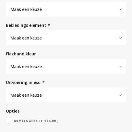
Maak een keuze
Bloedbank koelkasten
Kaas stremsel vriezers
Benodigdheden
Droogkasten
bekledings element
*
Koelkast accessoires
Onderdelen en accessoires
Afzuigapparatuur
Warmtekasten
Maak een keuze
flexband kleur
Transport koel- en vriesboxen
Stellingen
Maak een keuze
Hypothermiekasten
uitvoering in esd
*
Maak een keuze
Moedermelk koelkasten
Opties
Chromatografiekoelkasten
ARMLEGGERS (+ €84,00 )