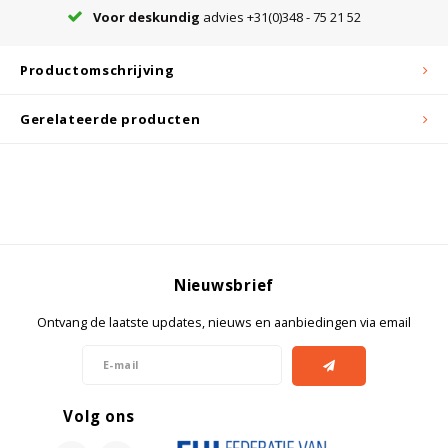
Voor deskundig
advies +31(0)348 - 75 21 52
Bloedbank koelkasten
Kaas stremsel vriezers
Benodigdheden
Droogkasten
Productomschrijving
Gerelateerde producten
Koelkast accessoires
Onderdelen en accessoires
Afzuigapparatuur
Warmtekasten
Transport koel- en vriesboxen
Stellingen
Hypothermiekasten
Nieuwsbrief
Moedermelk koelkasten
Ontvang de laatste updates, nieuws en aanbiedingen via email
Chromatografiekoelkasten
Volg ons