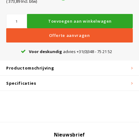
( 373,89 Incl. btw)
Bloedbank koelkasten
Kaas stremsel vriezers
Benodigdheden
Droogkasten
Toevoegen aan winkelwagen
Offerte aanvragen
Koelkast accessoires
Onderdelen en accessoires
Afzuigapparatuur
Warmtekasten
Voor deskundig
advies +31(0)348 - 75 21 52
Transport koel- en vriesboxen
Stellingen
Productomschrijving
Hypothermiekasten
Specificaties
Moedermelk koelkasten
Chromatografiekoelkasten
Nieuwsbrief