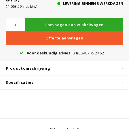
LEVERING BINNEN 3 WERKDAGEN
( 1.063,59 Incl. btw)
Bloedbank koelkasten
Kaas stremsel vriezers
Benodigdheden
Droogkasten
Toevoegen aan winkelwagen
Koelkast accessoires
Onderdelen en accessoires
Afzuigapparatuur
Warmtekasten
Offerte aanvragen
Voor deskundig
advies +31(0)348 - 75 21 52
Transport koel- en vriesboxen
Stellingen
Productomschrijving
Hypothermiekasten
Specificaties
Moedermelk koelkasten
Chromatografiekoelkasten