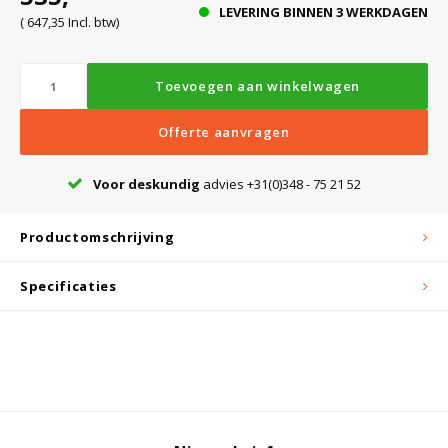
LEVERING BINNEN 3 WERKDAGEN
( 647,35 Incl. btw)
Bloedbank koelkasten
Kaas stremsel vriezers
Benodigdheden
Droogkasten
Toevoegen aan winkelwagen
Koelkast accessoires
Onderdelen en accessoires
Afzuigapparatuur
Warmtekasten
Offerte aanvragen
Voor deskundig
advies +31(0)348 - 75 21 52
Transport koel- en vriesboxen
Stellingen
Productomschrijving
Hypothermiekasten
Specificaties
Moedermelk koelkasten
Chromatografiekoelkasten