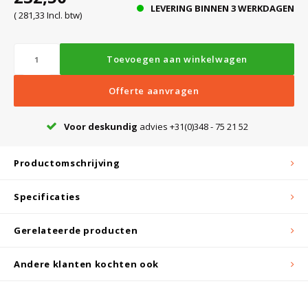
LEVERING BINNEN 3 WERKDAGEN
( 281,33 Incl. btw)
Bloedbank koelkasten
Kaas stremsel vriezers
Benodigdheden
Droogkasten
Toevoegen aan winkelwagen
Koelkast accessoires
Onderdelen en accessoires
Afzuigapparatuur
Warmtekasten
Offerte aanvragen
Voor deskundig
advies +31(0)348 - 75 21 52
Transport koel- en vriesboxen
Stellingen
Productomschrijving
Hypothermiekasten
Specificaties
Moedermelk koelkasten
Gerelateerde producten
Andere klanten kochten ook
Chromatografiekoelkasten