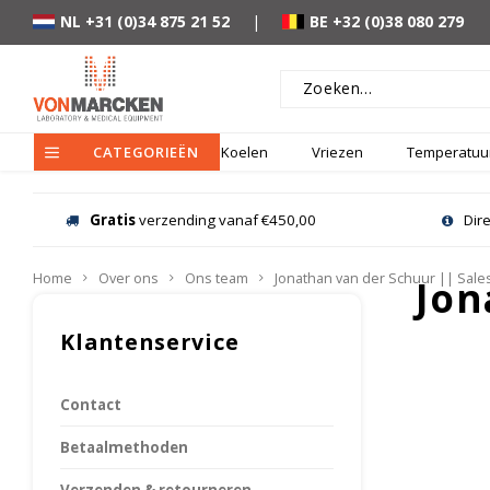
NL +31 (0)34 875 21 52
|
BE +32 (0)38 080 279
CATEGORIEËN
Koelen
Vriezen
Temperatuur
Gratis
verzending vanaf €450,00
Dir
Home
Over ons
Ons team
Jonathan van der Schuur || Sale
Jon
Klantenservice
Contact
Betaalmethoden