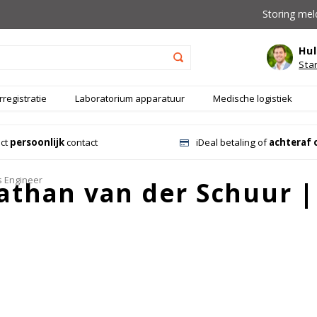
Storing mel
Hul
Sta
registratie
Laboratorium apparatuur
Medische logistiek
ect
persoonlijk
contact
iDeal betaling of
achteraf 
s Engineer
athan van der Schuur |