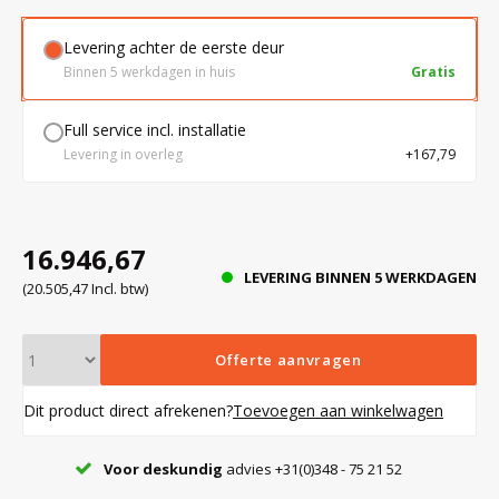
Levering achter de eerste deur
Bloedbank koelkasten
Kaas stremsel vriezers
Benodigdheden
Droogkasten
Binnen 5 werkdagen in huis
Gratis
Full service incl. installatie
Koelkast accessoires
Onderdelen en accessoires
Afzuigapparatuur
Warmtekasten
Levering in overleg
+167,79
Transport koel- en vriesboxen
Stellingen
16.946,67
LEVERING BINNEN 5 WERKDAGEN
Hypothermiekasten
(20.505,47 Incl. btw)
Moedermelk koelkasten
Offerte aanvragen
Dit product direct afrekenen?
Toevoegen aan winkelwagen
Chromatografiekoelkasten
Voor deskundig
advies +31(0)348 - 75 21 52